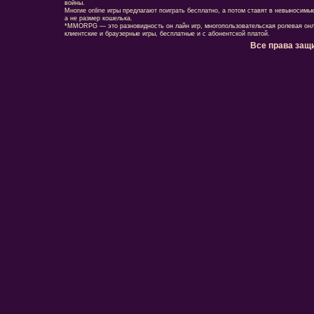
войны.
Многие online игры предлагают поиграть бесплатно, а потом ставят в невыносимы
а не размер кошелька.
*MMORPG — это разновидность он лайн игр, многопользовательская ролевая онл
клиентские и браузерные игры, бесплатные и с абонентской платой.
Все права защ