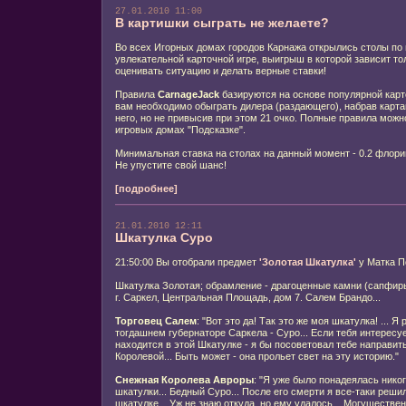
27.01.2010 11:00
В картишки сыграть не желаете?
Во всех Игорных домах городов Карнажа открылись столы по 
увлекательной карточной игре, выигрыш в которой зависит то
оценивать ситуацию и делать верные ставки!
Правила
CarnageJack
базируются на основе популярной карто
вам необходимо обыграть дилера (раздающего), набрав карт
него, но не привысив при этом 21 очко. Полные правила можн
игровых домах "Подсказке".
Минимальная ставка на столах на данный момент - 0.2 флори
Не упустите свой шанс!
[подробнее]
21.01.2010 12:11
Шкатулка Суро
21:50:00 Вы отобрали предмет
'Золотая Шкатулка'
у Матка П
Шкатулка Золотая; обрамление - драгоценные камни (сапфиры
г. Саркел, Центральная Площадь, дом 7. Салем Брандо...
Торговец Салем
: "Вот это да! Так это же моя шкатулка! ...
тогдашнем губернаторе Саркела - Суро... Если тебя интересуе
находится в этой Шкатулке - я бы посоветовал тебе направить
Королевой... Быть может - она прольет свет на эту историю."
Снежная Королева Авроры
: "Я уже было понадеялась никог
шкатулки... Бедный Суро... После его смерти я все-таки решил
шкатулке... Уж не знаю откуда, но ему удалось... Могуществе