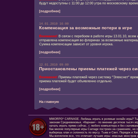
будут недоступны с 11:00 до 12:00 утра по московскому врем
[подробнее]
14.01.2010 16:00
Компенсация за возможные потери в игре
Внимание!
В связи с перебоем в работе игры 13.01.10, всем 
отправлена компенсация во флоринах за возможные материа
Сумма компенсации зависит от уровня игрока.
[подробнее]
12.01.2010 09:00
Приостановлены приемы платежей через си
Внимание!
Приемы платежей через систему "Элекснет" врем
приема платежей будет объявленно отдельно.
[подробнее]
На главную
MMORPG* CARNAGE. Любишь играть в ролевые онлайн игры? Ты сд
законам Средневековья. «Карнаж» - по мнению десятков тысяч иг
начать играть прямо сейчас, с любого компьютера и без скачиван
Как многие популярные игры Carnage построен на сражениях, но г
выберешь клан и склонность по вкусу. Тьма и Свет, Порядок и Ха
Мы воплотили все, что отличает лучшие игры: опасных монстров и