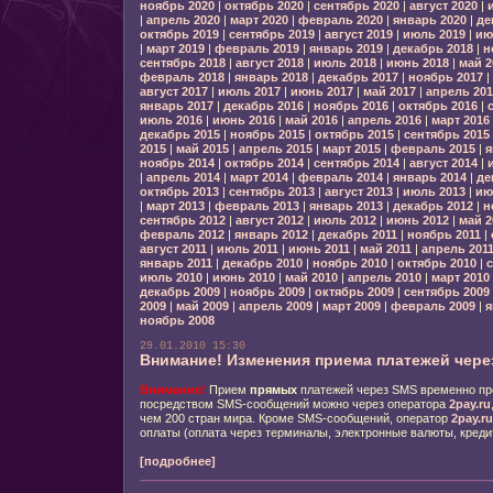
ноябрь 2020
|
октябрь 2020
|
сентябрь 2020
|
август 2020
|
|
апрель 2020
|
март 2020
|
февраль 2020
|
январь 2020
|
де
октябрь 2019
|
сентябрь 2019
|
август 2019
|
июль 2019
|
ию
|
март 2019
|
февраль 2019
|
январь 2019
|
декабрь 2018
|
н
сентябрь 2018
|
август 2018
|
июль 2018
|
июнь 2018
|
май 2
февраль 2018
|
январь 2018
|
декабрь 2017
|
ноябрь 2017
|
август 2017
|
июль 2017
|
июнь 2017
|
май 2017
|
апрель 201
январь 2017
|
декабрь 2016
|
ноябрь 2016
|
октябрь 2016
|
июль 2016
|
июнь 2016
|
май 2016
|
апрель 2016
|
март 2016
декабрь 2015
|
ноябрь 2015
|
октябрь 2015
|
сентябрь 2015
2015
|
май 2015
|
апрель 2015
|
март 2015
|
февраль 2015
|
я
ноябрь 2014
|
октябрь 2014
|
сентябрь 2014
|
август 2014
|
|
апрель 2014
|
март 2014
|
февраль 2014
|
январь 2014
|
де
октябрь 2013
|
сентябрь 2013
|
август 2013
|
июль 2013
|
ию
|
март 2013
|
февраль 2013
|
январь 2013
|
декабрь 2012
|
н
сентябрь 2012
|
август 2012
|
июль 2012
|
июнь 2012
|
май 2
февраль 2012
|
январь 2012
|
декабрь 2011
|
ноябрь 2011
|
август 2011
|
июль 2011
|
июнь 2011
|
май 2011
|
апрель 201
январь 2011
|
декабрь 2010
|
ноябрь 2010
|
октябрь 2010
|
с
июль 2010
|
июнь 2010
|
май 2010
|
апрель 2010
|
март 2010
декабрь 2009
|
ноябрь 2009
|
октябрь 2009
|
сентябрь 2009
2009
|
май 2009
|
апрель 2009
|
март 2009
|
февраль 2009
|
я
ноябрь 2008
29.01.2010 15:30
Внимание! Изменения приема платежей чере
Внимание!
Прием
прямых
платежей через SMS временно пр
посредством SMS-сообщений можно через оператора
2pay.ru
чем 200 стран мира. Кроме SMS-сообщений, оператор
2pay.ru
оплаты (оплата через терминалы, электронные валюты, кредит
[подробнее]