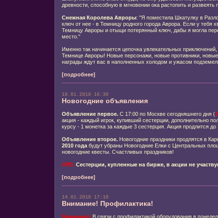
древности, способную в мгновении ока растопить и развеять п
Снежная Королева Авроры
: "Я поместила Шкатулку в Разл
ключ от нее - в Темницу родного города Аврора. Если у тебя х
Темницу Авроры и отыщи потерянный ключ, дабы я могла пер
место."
Именно так начинается цепочка увлекательных приключений,
Темнице Авроры! Новые персонажи, новые противники, новые 
награды ждут вас в наполненных холодом и ужасом подземел
[подробнее]
18.01.2010 16:30
Новогодние объявления
Объявление первое.
С 17:00 по Москве сегодняшнего дня (
1
акция - каждый игрок, купивший сестерции, дополнительно по
курсу - 1 монетка за каждые 3 сестерция. Акция продлится до
Объявление второе.
Новогодние праздники продлятся в Ка
2010 года
будут убраны Новогодние Елки с Центральных площ
новогодние квесты. Счастливых праздников!
UPD.
Сестерции, купленные на бирже, в акции не участву
[подробнее]
14.01.2010 17:10
Внимание! Профилактика!
Внимание!
В связи с профилактикой оборудования в понедель