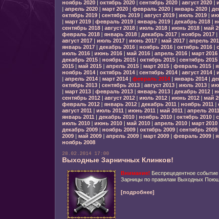
ноябрь 2020
|
октябрь 2020
|
сентябрь 2020
|
август 2020
|
|
апрель 2020
|
март 2020
|
февраль 2020
|
январь 2020
|
де
октябрь 2019
|
сентябрь 2019
|
август 2019
|
июль 2019
|
ию
|
март 2019
|
февраль 2019
|
январь 2019
|
декабрь 2018
|
н
сентябрь 2018
|
август 2018
|
июль 2018
|
июнь 2018
|
май 2
февраль 2018
|
январь 2018
|
декабрь 2017
|
ноябрь 2017
|
август 2017
|
июль 2017
|
июнь 2017
|
май 2017
|
апрель 201
январь 2017
|
декабрь 2016
|
ноябрь 2016
|
октябрь 2016
|
июль 2016
|
июнь 2016
|
май 2016
|
апрель 2016
|
март 2016
декабрь 2015
|
ноябрь 2015
|
октябрь 2015
|
сентябрь 2015
2015
|
май 2015
|
апрель 2015
|
март 2015
|
февраль 2015
|
я
ноябрь 2014
|
октябрь 2014
|
сентябрь 2014
|
август 2014
|
|
апрель 2014
|
март 2014
|
февраль 2014
|
январь 2014
|
де
октябрь 2013
|
сентябрь 2013
|
август 2013
|
июль 2013
|
ию
|
март 2013
|
февраль 2013
|
январь 2013
|
декабрь 2012
|
н
сентябрь 2012
|
август 2012
|
июль 2012
|
июнь 2012
|
май 2
февраль 2012
|
январь 2012
|
декабрь 2011
|
ноябрь 2011
|
август 2011
|
июль 2011
|
июнь 2011
|
май 2011
|
апрель 201
январь 2011
|
декабрь 2010
|
ноябрь 2010
|
октябрь 2010
|
с
июль 2010
|
июнь 2010
|
май 2010
|
апрель 2010
|
март 2010
декабрь 2009
|
ноябрь 2009
|
октябрь 2009
|
сентябрь 2009
2009
|
май 2009
|
апрель 2009
|
март 2009
|
февраль 2009
|
я
ноябрь 2008
28.02.2014 17:00
Выходные Зарничных Клинков!
Внимание!
Беспрецедентное событие -
Зарницы по правилам Выходных Поющ
[подробнее]