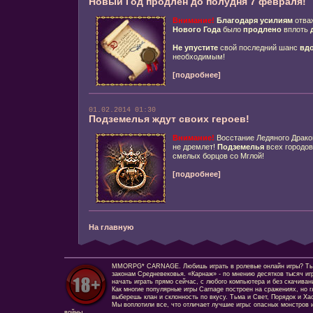
Новый Год продлен до полудня 7 февраля!
Внимание!
Благодаря усилиям
отва
Нового Года
было
продлено
вплоть
Не упустите
свой последний шанс
вдо
необходимым!
[подробнее]
01.02.2014 01:30
Подземелья ждут своих героев!
Внимание!
Восстание Ледяного Дракон
не дремлет!
Подземелья
всех городо
смелых борцов со Мглой!
[подробнее]
На главную
MMORPG* CARNAGE. Любишь играть в ролевые онлайн игры? Ты сд
законам Средневековья. «Карнаж» - по мнению десятков тысяч иг
начать играть прямо сейчас, с любого компьютера и без скачиван
Как многие популярные игры Carnage построен на сражениях, но г
выберешь клан и склонность по вкусу. Тьма и Свет, Порядок и Ха
Мы воплотили все, что отличает лучшие игры: опасных монстров и
войны.