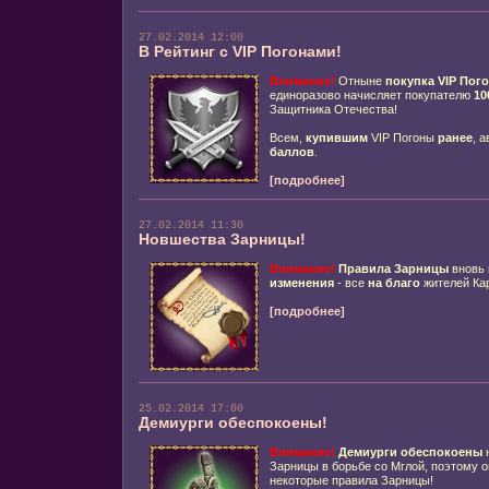
27.02.2014 12:00
В Рейтинг с VIP Погонами!
Внимание!
Отныне
покупка VIP Пог
единоразово начисляет покупателю
10
Защитника Отечества!
Всем,
купившим
VIP Погоны
ранее
, 
баллов
.
[подробнее]
27.02.2014 11:30
Новшества Зарницы!
Внимание!
Правила Зарницы
вновь 
изменения
- все
на благо
жителей Ка
[подробнее]
25.02.2014 17:00
Демиурги обеспокоены!
Внимание!
Демиурги
обеспокоены
н
Зарницы в борьбе со Мглой, поэтому 
некоторые правила Зарницы!