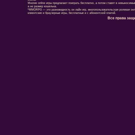
Многие online игры предлагают поиграть бесплатно, а потом ставят в невыносимы
а не размер кошелька.
*MMORPG — это разновидность он лайн игр, многопользовательская ролевая онл
клиентские и браузерные игры, бесплатные и с абонентской платой.
Все права защ