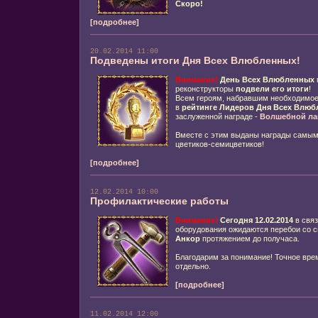
Скоро!
[подробнее]
20.02.2014 11:00
Подведены итоги Дня Всех Влюбленных!
Внимание!
День Всех Влюбленных
реконструкторы
подвели его итоги
!
Всем героям, набравшим необходимое
в
рейтинге
Лидеров Дня Всех Влюб
заслуженной награде -
Волшебной ла
Вместе с этим выданы награды самым
цветиков-семицветиков!
[подробнее]
12.02.2014 10:00
Профилактические работы
Внимание!
Сегодня 12.02.2014
в связ
оборудования ожидаются перебои со с
Анкор
протяжением до получаса.
Благодарим за понимание! Точное вре
отдельно.
[подробнее]
11.02.2014 12:00