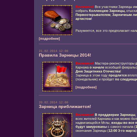
Внимание!
Все участники Зарницы и
собрать
Коллекцию Зарницы,
отыск
Первооткрывателем
,
Зарничным л
артистом
!
Разумеется, все это предполагает нал
[подробнее]
21.02.2014 12:00
Правила Зарницы 2014!
Внимание!
Мастера-реконструкторы
Карнажа
о начале
всеобщей февраль
Дню Защитника Отечества
!
Зарница в этом году
продлится
вплот
(понедельник) и пройдет
по следующ
[подробнее]
20.02.2014 12:00
Зарница приближается!
Внимание!
В преддверии
Зарницы
,
всех жителей Карнажа и как можно бол
надвигающейся Мглы,
входы во все 
будут замурованы
с самого начала (
окончания Зарницы (
12:00 3-го марта
)