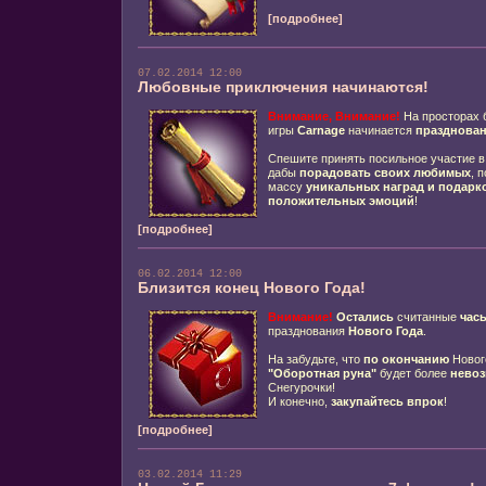
[подробнее]
07.02.2014 12:00
Любовные приключения начинаются!
Внимание, Внимание!
На просторах 
игры
Carnage
начинается
празднован
Спешите принять посильное участие в
дабы
порадовать своих любимых
, 
массу
уникальных
наград и подарк
положительных эмоций
!
[подробнее]
06.02.2014 12:00
Близится конец Нового Года!
Внимание!
Остались
считанные
час
празднования
Нового Года
.
На забудьте, что
по окончанию
Новог
"Оборотная руна"
будет более
нево
Снегурочки!
И конечно,
закупайтесь впрок
!
[подробнее]
03.02.2014 11:29