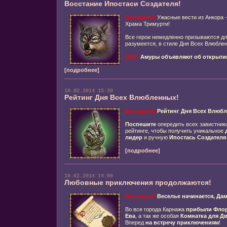
Восстание Ипостаси Создателя!
Внимание!
Ужасные вести из Анкора 
Храма Тримурти!
Все герои немедленно призываются дл
разумеется, в стиле Дня Всех Влюбле
UPD:
Амуры объявляют об открытии
[подробнее]
10.02.2014 15:30
Рейтинг Дня Всех Влюбленных!
Внимание!
Рейтинг Дня Всех Влюб
Поспешите
опередить всех завистник
рейтинге, чтобы получить уникальное
лидер
и ручную
Ипостась Создателя
[подробнее]
10.02.2014 14:00
Любовные приключения продолжаются!
Внимание!
Веселье начинается, Дам
Во все города Карнажа
прибыли Фло
Ева
, а так же особая
Комнатка для Д
Вперед
на встречу приключениям
!