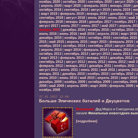
ноябрь 2020
|
октябрь 2020
|
сентябрь 2020
|
август 2020
|
|
апрель 2020
|
март 2020
|
февраль 2020
|
январь 2020
|
де
октябрь 2019
|
сентябрь 2019
|
август 2019
|
июль 2019
|
ию
|
март 2019
|
февраль 2019
|
январь 2019
|
декабрь 2018
|
н
сентябрь 2018
|
август 2018
|
июль 2018
|
июнь 2018
|
май 2
февраль 2018
|
январь 2018
|
декабрь 2017
|
ноябрь 2017
|
август 2017
|
июль 2017
|
июнь 2017
|
май 2017
|
апрель 201
январь 2017
|
декабрь 2016
|
ноябрь 2016
|
октябрь 2016
|
июль 2016
|
июнь 2016
|
май 2016
|
апрель 2016
|
март 2016
декабрь 2015
|
ноябрь 2015
|
октябрь 2015
|
сентябрь 2015
2015
|
май 2015
|
апрель 2015
|
март 2015
|
февраль 2015
|
я
ноябрь 2014
|
октябрь 2014
|
сентябрь 2014
|
август 2014
|
|
апрель 2014
|
март 2014
|
февраль 2014
|
январь 2014
|
де
октябрь 2013
|
сентябрь 2013
|
август 2013
|
июль 2013
|
ию
|
март 2013
|
февраль 2013
|
январь 2013
|
декабрь 2012
|
н
сентябрь 2012
|
август 2012
|
июль 2012
|
июнь 2012
|
май 2
февраль 2012
|
январь 2012
|
декабрь 2011
|
ноябрь 2011
|
август 2011
|
июль 2011
|
июнь 2011
|
май 2011
|
апрель 201
январь 2011
|
декабрь 2010
|
ноябрь 2010
|
октябрь 2010
|
с
июль 2010
|
июнь 2010
|
май 2010
|
апрель 2010
|
март 2010
декабрь 2009
|
ноябрь 2009
|
октябрь 2009
|
сентябрь 2009
2009
|
май 2009
|
апрель 2009
|
март 2009
|
февраль 2009
|
я
ноябрь 2008
27.01.2017 12:00
Больше Эпических баталий и Двуцветов
Внимание!
Дед Мороз и Снегурочка о
начале
Финальных новогодних вых
[подробнее]