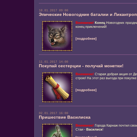
18.01.2017 09:00
Эпические Новогодние баталии и Ликантроп
Внимание!
Конец
Новогодних праздн
конец приключений!
[подробнее]
11.01.2017 14:00
Покупай сестерции - получай монетки!
Внимание!
Старая добрая акция от Де
строю! На этот раз выгода при покупке
[подробнее]
02.01.2017 16:00
Пришествие Василиска
Внимание!
Города Карнаж почтил сво
Стаи -
Василиск
!