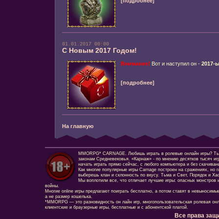
[подробнее]
01.01.2017 00:00
С Новым 2017 Годом!
Внимание!
Вот и наступил он -
2017-ы
[подробнее]
На главную
MMORPG* CARNAGE. Любишь играть в ролевые онлайн игры? Ты сд
законам Средневековья. «Карнаж» - по мнению десятков тысяч иг
начать играть прямо сейчас, с любого компьютера и без скачиван
Как многие популярные игры Carnage построен на сражениях, но г
выберешь клан и склонность по вкусу. Тьма и Свет, Порядок и Ха
Мы воплотили все, что отличает лучшие игры: опасных монстров и
войны.
Многие online игры предлагают поиграть бесплатно, а потом ставят в невыносимы
а не размер кошелька.
*MMORPG — это разновидность он лайн игр, многопользовательская ролевая онл
клиентские и браузерные игры, бесплатные и с абонентской платой.
Все права защ