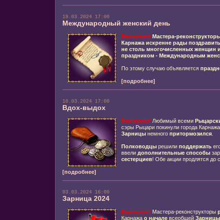
19.03.2024 17:00
Международный женский день
Внимание!
Мастера-реконструктор
Карнажа
искренне
рады поздравит
не столь многочисленных
женщин и
праздником -
Международным женс
По этому случаю объявляется
праздн
[подробнее]
10.03.2024 17:00
Вдох-выдох
Внимание!
Любимый всеми
Рыцарск
сэры Рыцари покинули города Карнажа
Зарницы
немного
притормозился
.
Полководцы
решили
поддержать
его
ввели
дополнительные способы
зар
сестерциев
! Обе акции продлятся до 
[подробнее]
03.03.2024 16:00
Зарница 2024
Внимание!
Мастера-реконструкторы
Карнажа
о начале
всеобщей
Зарницы