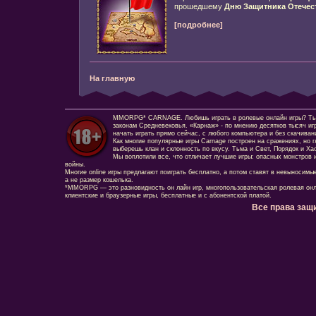
прошедшему
Дню Защитника Отечес
[подробнее]
На главную
MMORPG* CARNAGE. Любишь играть в ролевые онлайн игры? Ты сд
законам Средневековья. «Карнаж» - по мнению десятков тысяч иг
начать играть прямо сейчас, с любого компьютера и без скачиван
Как многие популярные игры Carnage построен на сражениях, но г
выберешь клан и склонность по вкусу. Тьма и Свет, Порядок и Ха
Мы воплотили все, что отличает лучшие игры: опасных монстров и
войны.
Многие online игры предлагают поиграть бесплатно, а потом ставят в невыносимы
а не размер кошелька.
*MMORPG — это разновидность он лайн игр, многопользовательская ролевая онл
клиентские и браузерные игры, бесплатные и с абонентской платой.
Все права защ