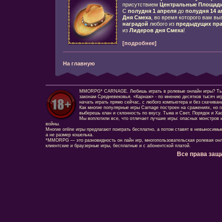
присутствием
Центральные Площад
С
полудня 1 апреля
до
полудня 14 а
Дня Смеха
, во время которого вам в
наградой
любого из
предыдущих пра
из
Лидеров дня Смеха
!
[подробнее]
На главную
MMORPG* CARNAGE. Любишь играть в ролевые онлайн игры? Ты сд
законам Средневековья. «Карнаж» - по мнению десятков тысяч иг
начать играть прямо сейчас, с любого компьютера и без скачиван
Как многие популярные игры Carnage построен на сражениях, но г
выберешь клан и склонность по вкусу. Тьма и Свет, Порядок и Ха
Мы воплотили все, что отличает лучшие игры: опасных монстров и
войны.
Многие online игры предлагают поиграть бесплатно, а потом ставят в невыносимы
а не размер кошелька.
*MMORPG — это разновидность он лайн игр, многопользовательская ролевая онл
клиентские и браузерные игры, бесплатные и с абонентской платой.
Все права защ