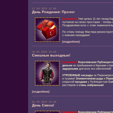
27.04.2015 12:00
День Рождения: Пролог
Внимание!
Уже целых 11 лет назад Ка
путников на своих просторах - теперь
Поздравляем всех с этим знаменател
По этому поводу Мастера-реконструкт
с новыми наградами!
[подробнее]
10.04.2015 18:00
Смешные выходные!
Внимание!
Королевские Публицист
деньки
их пребывания в Карнаже ста
задорными
для всех его обитателей!
УТРОЕННЫЕ награды
за Первоапрель
и тугрики!
Элементиевая руда
и
Перв
открытой
продаже
у Публицистов!
Со
рестлеров и
стань избранным
!
[подробнее]
01.04.2015 12:00
День Смеха!
Внимание!
Королевские Публицист