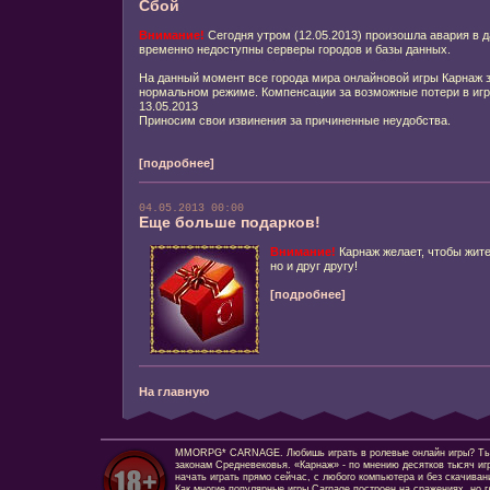
Сбой
Внимание!
Сегодня утром (12.05.2013) произошла авария в да
временно недоступны серверы городов и базы данных.
На данный момент все города мира онлайновой игры Карнаж
нормальном режиме. Компенсации за возможные потери в игр
13.05.2013
Приносим свои извинения за причиненные неудобства.
[подробнее]
04.05.2013 00:00
Еще больше подарков!
Внимание!
Карнаж желает, чтобы жите
но и друг другу!
[подробнее]
На главную
MMORPG* CARNAGE. Любишь играть в ролевые онлайн игры? Ты сд
законам Средневековья. «Карнаж» - по мнению десятков тысяч иг
начать играть прямо сейчас, с любого компьютера и без скачиван
Как многие популярные игры Carnage построен на сражениях, но г