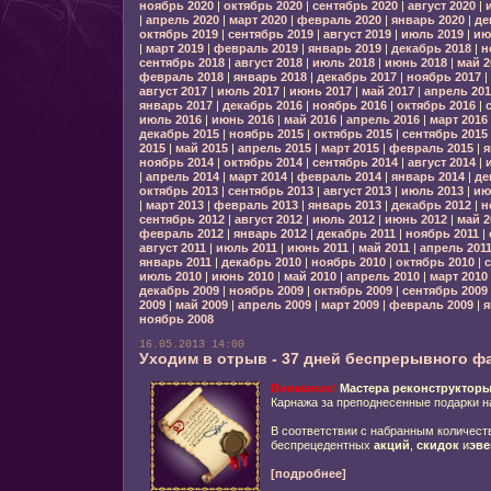
ноябрь 2020
|
октябрь 2020
|
сентябрь 2020
|
август 2020
|
|
апрель 2020
|
март 2020
|
февраль 2020
|
январь 2020
|
де
октябрь 2019
|
сентябрь 2019
|
август 2019
|
июль 2019
|
ию
|
март 2019
|
февраль 2019
|
январь 2019
|
декабрь 2018
|
н
сентябрь 2018
|
август 2018
|
июль 2018
|
июнь 2018
|
май 2
февраль 2018
|
январь 2018
|
декабрь 2017
|
ноябрь 2017
|
август 2017
|
июль 2017
|
июнь 2017
|
май 2017
|
апрель 201
январь 2017
|
декабрь 2016
|
ноябрь 2016
|
октябрь 2016
|
июль 2016
|
июнь 2016
|
май 2016
|
апрель 2016
|
март 2016
декабрь 2015
|
ноябрь 2015
|
октябрь 2015
|
сентябрь 2015
2015
|
май 2015
|
апрель 2015
|
март 2015
|
февраль 2015
|
я
ноябрь 2014
|
октябрь 2014
|
сентябрь 2014
|
август 2014
|
|
апрель 2014
|
март 2014
|
февраль 2014
|
январь 2014
|
де
октябрь 2013
|
сентябрь 2013
|
август 2013
|
июль 2013
|
ию
|
март 2013
|
февраль 2013
|
январь 2013
|
декабрь 2012
|
н
сентябрь 2012
|
август 2012
|
июль 2012
|
июнь 2012
|
май 2
февраль 2012
|
январь 2012
|
декабрь 2011
|
ноябрь 2011
|
август 2011
|
июль 2011
|
июнь 2011
|
май 2011
|
апрель 201
январь 2011
|
декабрь 2010
|
ноябрь 2010
|
октябрь 2010
|
с
июль 2010
|
июнь 2010
|
май 2010
|
апрель 2010
|
март 2010
декабрь 2009
|
ноябрь 2009
|
октябрь 2009
|
сентябрь 2009
2009
|
май 2009
|
апрель 2009
|
март 2009
|
февраль 2009
|
я
ноябрь 2008
16.05.2013 14:00
Уходим в отрыв - 37 дней беспрерывного фа
Внимание!
Мастера реконструктор
Карнажа за преподнесенные подарки 
В соответствии с набранным количест
беспрецедентных
акций
,
скидок
и
эве
[подробнее]