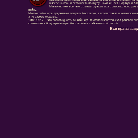
выберешь клан и склонность по вкусу. Тьма и Свет, Порядок и Ха
Мы воплотили все, что отличает лучшие игры: опасных монстров и
войны.
Многие online игры предлагают поиграть бесплатно, а потом ставят в невыносимы
а не размер кошелька.
*MMORPG — это разновидность он лайн игр, многопользовательская ролевая онл
клиентские и браузерные игры, бесплатные и с абонентской платой.
Все права защ