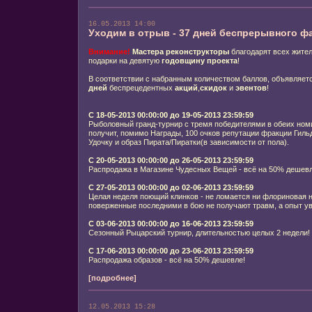
16.05.2013 14:00
Уходим в отрыв - 37 дней беспрерывного фа
Внимание!
Мастера реконструкторы
благодарят всех жите
подарки на девятую
годовщину проекта
!
В соответствии с набранным количеством баллов, объявляет
дней
беспрецедентных
акций
,
скидок
и
эвентов
!
C 18-05-2013 00:00:00 до 19-05-2013 23:59:59
Рыболовный гранд-турнир с тремя победителями в обеих ном
получит, помимо Награды, 100 очков репутации фракции Гил
Удочку и образ Пирата/Пиратки(в зависимости от пола).
С 20-05-2013 00:00:00 до 26-05-2013 23:59:59
Распродажа в Магазине Чудесных Вещей - всё на 50% дешевл
С 27-05-2013 00:00:00 до 02-06-2013 23:59:59
Целая неделя поющий клинков - не ломается ни флориновая н
поверженные последними в бою не получают травм, а опыт ув
С 03-06-2013 00:00:00 до 16-06-2013 23:59:59
Сезонный Рыцарский турнир, длительностью целых 2 недели!
С 17-06-2013 00:00:00 до 23-06-2013 23:59:59
Распродажа образов - всё на 50% дешевле!
[подробнее]
12.05.2013 15:28